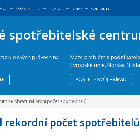
―
―
―
―
―
ÉDIA
ŘEŠENÍ SPORŮ
ODKAZY
O NÁS
KONTAKTY
é spotřebitelské centr
 radu o svých právech na
Máte problém s podnikatele
Evropské unie, Norska či Isl
TE
POŠLETE SVŮJ PŘÍPAD
um se obrátil rekordní počet spotřebitelů
l rekordní počet spotřebitelů