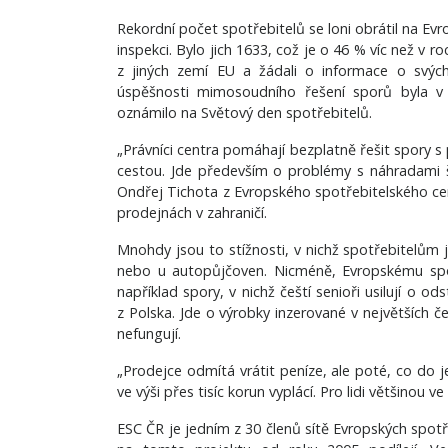
Rekordní počet spotřebitelů se loni obrátil na Ev
inspekci. Bylo jich 1633, což je o 46 % víc než v 
z jiných zemí EU a žádali o informace o svý
úspěšnosti mimosoudního řešení sporů byla 
oznámilo na Světový den spotřebitelů.
„Právníci centra pomáhají bezplatně řešit spory s
cestou. Jde především o problémy s náhradami š
Ondřej Tichota z Evropského spotřebitelského cen
prodejnách v zahraničí.
Mnohdy jsou to stížnosti, v nichž spotřebitelům 
nebo u autopůjčoven. Nicméně, Evropskému spot
například spory, v nichž čeští senioři usilují o
z Polska. Jde o výrobky inzerované v největších 
nefungují.
„Prodejce odmítá vrátit peníze, ale poté, co do j
ve výši přes tisíc korun vyplácí. Pro lidi většino
ESC ČR je jedním z 30 členů sítě Evropských spotře