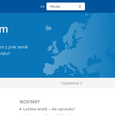
EN
um
m z jiné země
andu?
Vytisknout
NOVINKY
Letíme levně – ale opravdu?