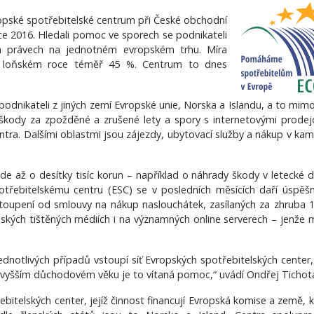
ropské spotřebitelské centrum při České obchodní
roce 2016. Hledali pomoc ve sporech se podnikateli
ch právech na jednotném evropském trhu. Míra
v loňském roce téměř 45 %. Centrum to dnes
 podnikateli z jiných zemí Evropské unie, Norska a Islandu, a to mim
kody za zpožděné a zrušené lety a spory s internetovými prodejci
tra. Dalšími oblastmi jsou zájezdy, ubytovací služby a nákup v ka
jde až o desítky tisíc korun – například o náhrady škody v letecké 
řebitelskému centru (ESC) se v posledních měsících daří úspěšn
 odstoupení od smlouvy na nákup naslouchátek, zasílaných za zhruba 
českých tištěných médiích i na významných online serverech – jenže
ednotlivých případů vstoupí síť Evropských spotřebitelských center,
u ve vyšším důchodovém věku je to vítaná pomoc,“ uvádí Ondřej Tichot
bitelských center, jejíž činnost financují Evropská komise a země, k