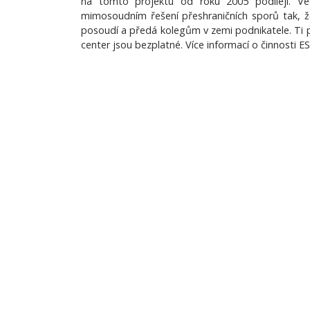
na tomto projektu od roku 2005 podílejí. Ved
mimosoudním řešení přeshraničních sporů tak, ž
posoudí a předá kolegům v zemi podnikatele. Ti p
center jsou bezplatné. Více informací o činnosti E