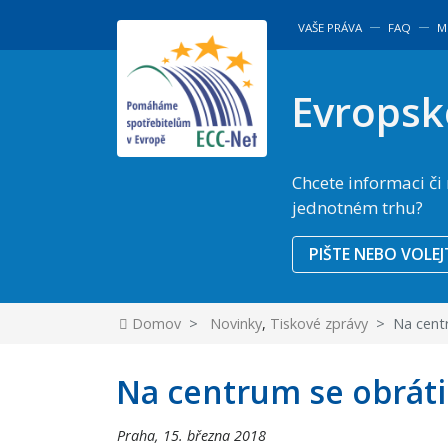
―
―
VAŠE PRÁVA
FAQ
M
Evropsk
Chcete informaci či
jednotném trhu?
PIŠTE NEBO VOLEJ
Domov
Novinky
,
Tiskové zprávy
Na centr
Na centrum se obráti
Praha,
15. března 2018