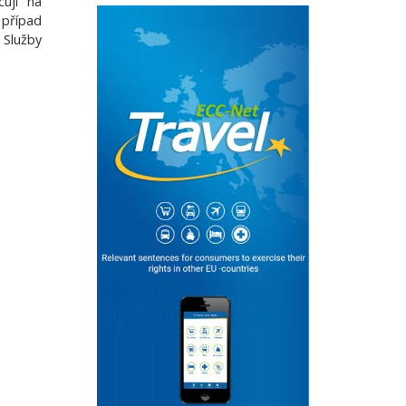
cují na
 případ
 Služby