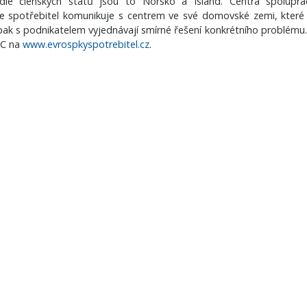
le členských států jsou to Norsko a Island. Centra spolupra
e spotřebitel komunikuje s centrem ve své domovské zemi, které
ak s podnikatelem vyjednávají smírné řešení konkrétního problému.
SC na
www.evrospkyspotrebitel.cz
.