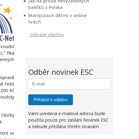
Jak na proud nevyžádaných
balíčků z Polska
Manipulace dětmi v online
hrách
zobrazit všechny
osoudní
,“ říká
menných
Odběr novinek ESC
dopravě
ě řešit
1200 Kč
 mnohdy
Přihlásit k odběru
Vámi uvedená e-mailová adresa bude
 částky
použita pouze pro zasílání Novinek ESC
a.
a nebude předána třetím stranám.
teré se